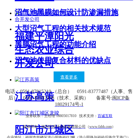
沼气池黑膜如何设计防渗漏措施
大型沼气工程的相关技术规范
福建平潭阳光
黑膜沼气工程的功能介绍
生态农业综合
沼气池使用复合材料的优缺点
开发公司
查看更多
电话：0591-87815210 （总台） 0591-83777487（人事、售
江苏高策
后） 0591-83787438（技术、采购） 备案号:
闽ICP备
18029174号-1
业务联系：王经理 18805017810 技术支持：
百诚互联
阳江市江城区
版权所有：
福州北环环保设备有限公司
（
www.fzbh.com
）
企业地址：福州市鼓楼区洪山园路福仕2幢（洪山园路与福屿后路交叉路口）