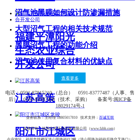
沼气池黑膜如何设计防渗漏措施
大型沼气工程的相关技术规范
福建平潭阳光
黑膜沼气工程的功能介绍
生态农业综合
沼气池使用复合材料的优缺点
开发公司
查看更多
电话：0591-87815210 （总台） 0591-83777487（人事、售
江苏高策
后） 0591-83787438（技术、采购） 备案号:
闽ICP备
18029174号-1
业务联系：王经理 18805017810 技术支持：
百诚互联
阳江市江城区
版权所有：
福州北环环保设备有限公司
（
www.fzbh.com
）
企业地址：福州市鼓楼区洪山园路福仕2幢（洪山园路与福屿后路交叉路口）