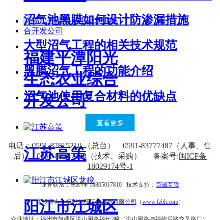
沼气池黑膜如何设计防渗漏措施
大型沼气工程的相关技术规范
福建平潭阳光
黑膜沼气工程的功能介绍
生态农业综合
沼气池使用复合材料的优缺点
开发公司
查看更多
电话：0591-87815210 （总台） 0591-83777487（人事、售
江苏高策
后） 0591-83787438（技术、采购） 备案号:
闽ICP备
18029174号-1
业务联系：王经理 18805017810 技术支持：
百诚互联
阳江市江城区
版权所有：
福州北环环保设备有限公司
（
www.fzbh.com
）
企业地址：福州市鼓楼区洪山园路福仕2幢（洪山园路与福屿后路交叉路口）