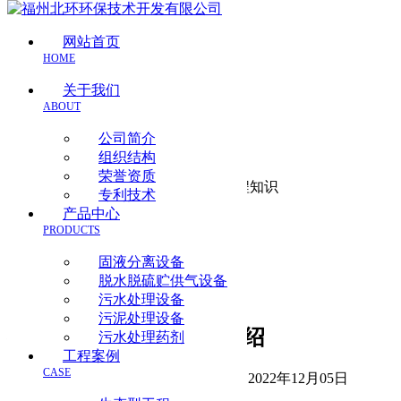
网站首页
HOME
关于我们
ABOUT
公司简介
沼气工程知识
组织结构
荣誉资质
当前位置:
首页
>
信息动态
> 沼气工程知识
专利技术
产品中心
公司动态
PRODUCTS
废水处理知识
污水处理百科
固液分离设备
沼气工程知识
脱水脱硫贮供气设备
行业新闻
污水处理设备
污泥处理设备
有关沼气主要利用技术介绍
污水处理药剂
工程案例
CASE
信息来源：
www.fzbh.com
| 发布时间：2022年12月05日