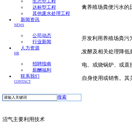
生态型工程
福州沼气工程
是指以规模化畜禽养殖场粪便污水的
达标型工程
其他废水处理工程
新闻资讯
型和大型沼气工程。
NEWS
公司动态
大中型沼气工程技术是一项以开发利用养殖场粪污
行业新闻
人力资源
及配套工程技术，主要是通过厌氧发酵及相关处理降低
HR
招聘指南
用沼气或直接用于生活用能，或发电、或烧锅炉、或直
薪酬福利
联系我们
份，使沼肥制成液肥或复合肥，供自身使用或销售。其
CONTACT
搜索
沼气主要利用技术