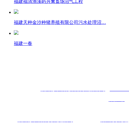
福建福清渔溪屿兴禽畜场沼气工程
福建天种金沙种猪养殖有限公司污水处理沼…
福建一春
企业电话：0591-87815210 （总台） 0591-83777487（人
业务联系：王经理 18805017810
版权所有：
福州北环环保技术开发有限公司
（
www.fzbh
企业地址：福州市鼓楼区洪山园路80号
技术支持：
百诚互联
企业邮箱：fzbeihuan@126.com 人事部邮箱： fzbhhr@126.
福州北环环保污水处理公司
专业从事从事
养殖污水处理